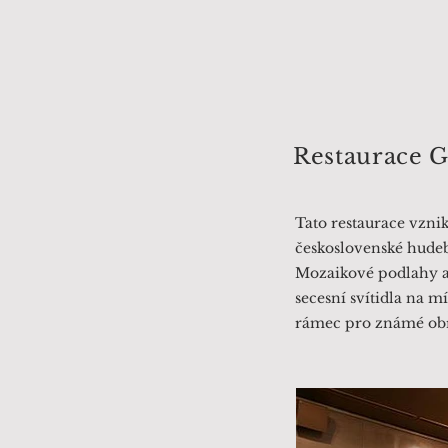
Restaurace G
Tato restaurace vznik
československé hudeb
Mozaikové podlahy a 
secesní svítidla na m
rámec pro známé obr