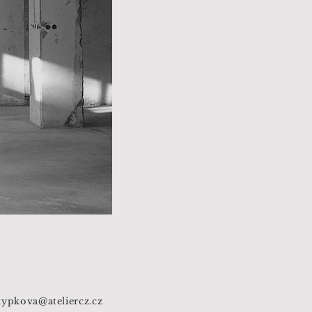
typkova@ateliercz.cz