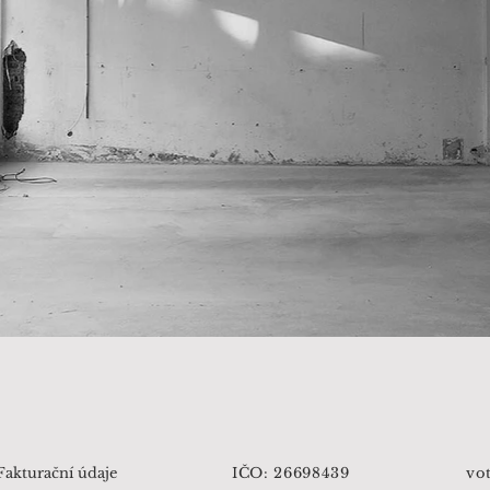
Fakturační údaje
IČO: 26698439
vo