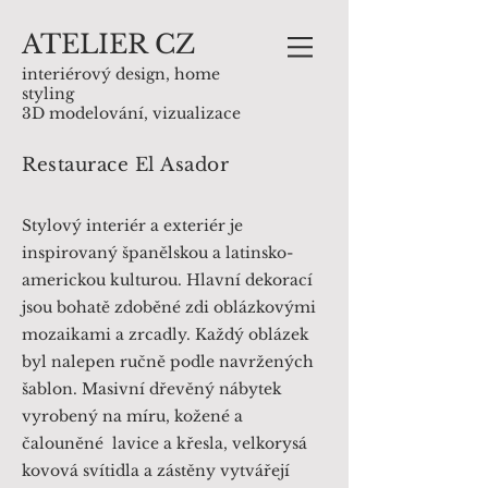
ATELIER
C
Z
interiérový design, home
styling
3D modelování, vizualizace
Restaurace El Asador
Stylový interiér a exteriér je
inspirovaný španělskou a latinsko-
americkou kulturou. Hlavní dekorací
jsou bohatě zdoběné zdi oblázkovými
mozaikami a zrcadly. Každý oblázek
byl nalepen ručně podle navržených
šablon. Masivní dřevěný nábytek
vyrobený na míru, kožené a
čalouněné lavice a křesla, velkorysá
kovová svítidla a zástěny vytvářejí