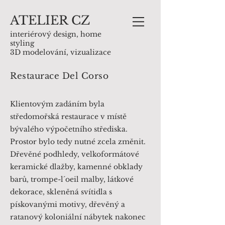
ATELIER
C
Z
interiérový design, home
styling
3D modelování, vizualizace
Restaurace Del Corso
Klientovým zadáním byla
středomořská restaurace v místě
bývalého výpočetního střediska.
Prostor bylo tedy nutné zcela změnit.
Dřevěné podhledy, velkoformátové
keramické dlažby, kamenné obklady
barů, trompe-l´oeil malby, látkové
dekorace, skleněná svítidla s
pískovanými motivy, dřevěný a
ratanový koloniální nábytek nakonec