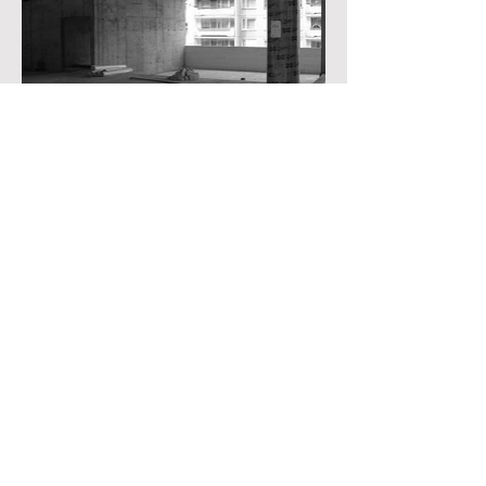
Fakturační údaje
Finhound & Burg s.r.o.
Osadní 13/1318
170 00 Praha 7
IČO:
26698439
Bank. účet:
175638989
/0300
Facebook